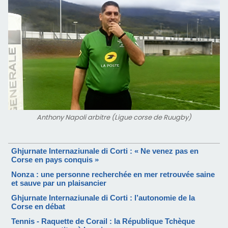
Anthony Napoli arbitre (Ligue corse de Ruugby)
Ghjurnate Internaziunale di Corti : « Ne venez pas en
Corse en pays conquis »
Nonza : une personne recherchée en mer retrouvée saine
et sauve par un plaisancier
Ghjurnate Internaziunale di Corti : l’autonomie de la
Corse en débat
Tennis - Raquette de Corail : la République Tchèque