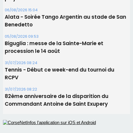
Tennis - Début ce week-end du tournoi du
RCPV
31/07/2026 08:22
82ème anniversaire de la disparition du
Commandant Antoine de Saint Exupery
Les plus lus
Satine Nomary est la nouvelle Miss Corse 2026
Éclipse du 12 août : la Corse aux premières loges
d'un spectacle qui ne reviendra pas avant 2081
Bastia – Le festival Porto Latino évacué en urgence
avant le concert de Mosimann
En Corse, un début de saison marqué par une
consommation en recul dans les restaurants
La gendarmerie alerte les restaurateurs corses