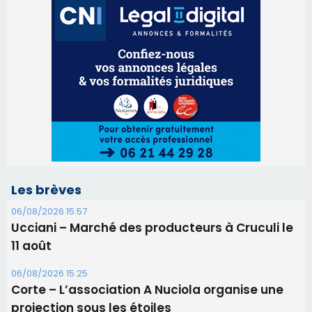
Les brèves
06/08/2026 15:57
Ucciani – Marché des producteurs à Cruculi le
11 août
06/08/2026 15:25
Corte – L’association A Nuciola organise une
projection sous les étoiles
06/08/2026 15:04
Alata - Soirée Tango Argentin au stade de San
Benedetto
05/08/2026 09:53
Biguglia : messe de la Sainte-Marie et
procession le 14 août
31/07/2026 08:24