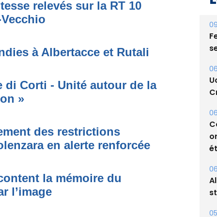
tesse relevés sur la RT 10
o-Vecchio
09
Fe
s
dies à Albertacce et Rutali
06
U
di Corti - Unité autour de la
Cr
ion »
06
C
ment des restrictions
o
olenzara en alerte renforcée
ét
06
acontent la mémoire du
A
ar l’image
s
05