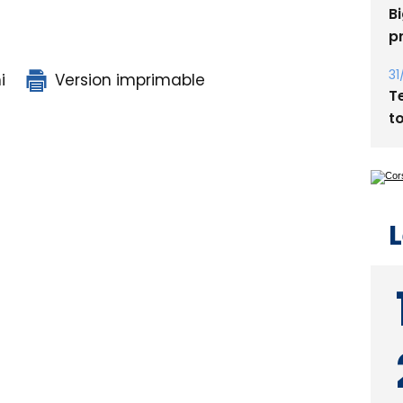
Bi
p
31
i
Version imprimable
T
t
L