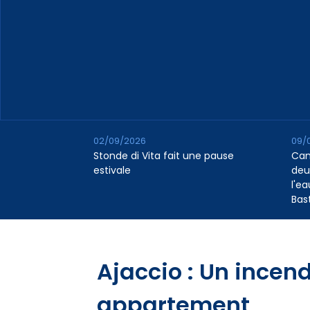
02/09/2026
09/
Stonde di Vita fait une pause
Cana
estivale
deu
l'e
Bas
Ajaccio : Un incen
appartement