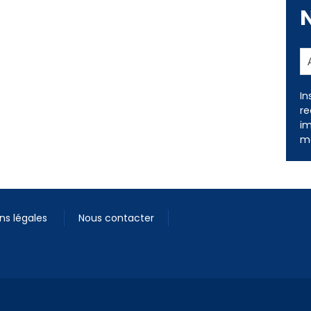
In
re
im
me
ns légales
Nous contacter