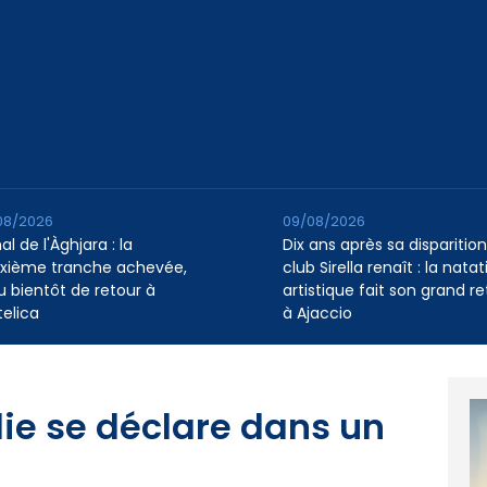
08/2026
09/08/2026
l de l'Àghjara : la
Dix ans après sa disparition,
xième tranche achevée,
club Sirella renaît : la natat
au bientôt de retour à
artistique fait son grand re
telica
à Ajaccio
die se déclare dans un