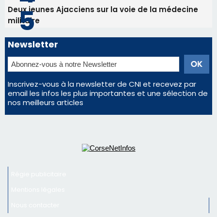
Les plus lus
Satine Nomary est la nouvelle Miss Corse 2026
Éclipse du 12 août : la Corse aux premières loges
d'un spectacle qui ne reviendra pas avant 2081
La gendarmerie alerte les restaurateurs corses
face à une nouvelle escroquerie au faux vendeur de
vin
En Corse, un début de saison marqué par une
consommation en recul dans les restaurants
Deux jeunes Ajacciens sur la voie de la médecine
militaire
Newsletter
Inscrivez-vous à la newsletter de CNI et recevez par
email les infos les plus importantes et une sélection de
nos meilleurs articles