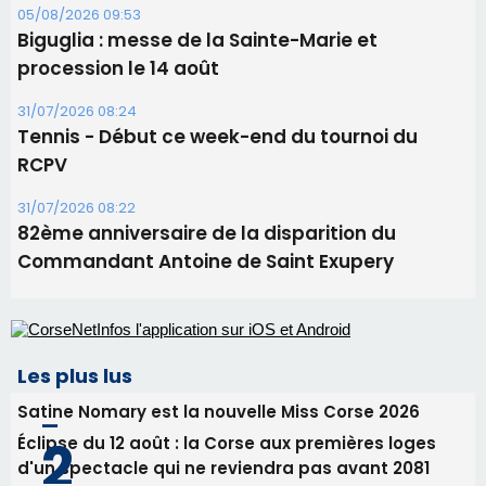
Commandant Antoine de Saint Exupery
Les plus lus
Satine Nomary est la nouvelle Miss Corse 2026
Éclipse du 12 août : la Corse aux premières loges
d'un spectacle qui ne reviendra pas avant 2081
Bastia – Le festival Porto Latino évacué en urgence
avant le concert de Mosimann
En Corse, un début de saison marqué par une
consommation en recul dans les restaurants
La gendarmerie alerte les restaurateurs corses
face à une nouvelle escroquerie au faux vendeur de
vin
Newsletter