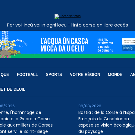
Per voi, incù voi in ogni locu - l’info corse en libre accès
IQUE
FOOTBALL
SPORTS
VOTRE RÉGION
MONDE
A
ET DE DEUIL
08/2026
08/08/2026
ome, l'hommage de
Bastia : de la Corse à l’Esp
ssociu di a Guardia Corsa
François de Casabianca
ale aux milliers de Corses
expose sa vision écologiqu
ont servi le Saint-Siège
du paysage