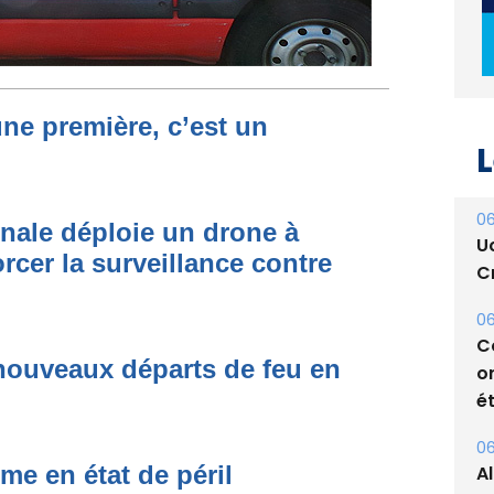
L
une première, c’est un
06
U
Cr
onale déploie un drone à
rcer la surveillance contre
06
C
o
ét
nouveaux départs de feu en
06
A
s
me en état de péril
05