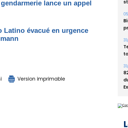
 gendarmerie lance un appel
Bi
p
31
to Latino évacué en urgence
T
simann
t
31
8
d
E
i
Version imprimable
L