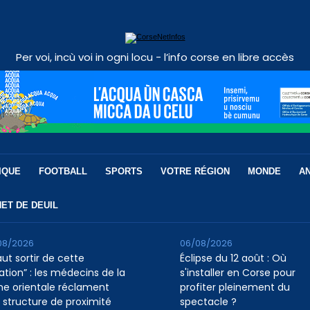
Per voi, incù voi in ogni locu - l’info corse en libre accès
IQUE
FOOTBALL
SPORTS
VOTRE RÉGION
MONDE
A
ET DE DEUIL
08/2026
06/08/2026
faut sortir de cette
Éclipse du 12 août : Où
ation” : les médecins de la
s'installer en Corse pour
ine orientale réclament
profiter pleinement du
 structure de proximité
spectacle ?