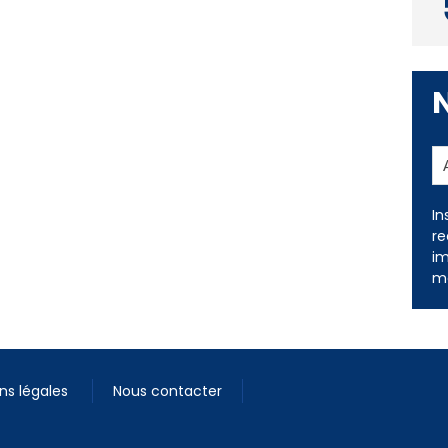
In
re
im
me
ns légales
Nous contacter