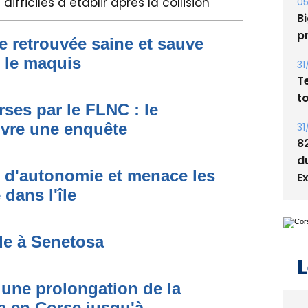
difficiles à établir après la collision
05
Bi
p
e retrouvée saine et sauve
s le maquis
31
T
t
ses par le FLNC : le
uvre une enquête
31
8
d
t d'autonomie et menace les
E
dans l'île
de à Senetosa
L
une prolongation de la
 en Corse jusqu'à