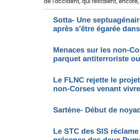
de l'accident, qui restaient, encore, 
Sotta- Une septuagénair
après s'être égarée dan
Menaces sur les non-Cor
parquet antiterroriste o
Le FLNC rejette le proje
non-Corses venant vivre 
Sartène- Début de noya
Le STC des SIS réclame 
présence des deux Puma