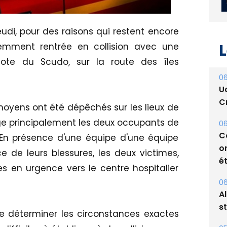
udi, pour des raisons qui restent encore
L
emment rentrée en collision avec une
lote du Scudo, sur la route des îles
06
U
Cr
oyens ont été dépêchés sur les lieux de
ge principalement les deux occupants de
06
C
 En présence d'une équipe d'une équipe
o
 de leurs blessures, les deux victimes,
ét
s en urgence vers le centre hospitalier
06
A
s
e déterminer les circonstances exactes