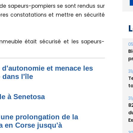
 de sapeurs-pompiers se sont rendus sur
ières constatations et mettre en sécurité
L
immeuble était sécurisé et les sapeurs-
05
Bi
p
t d'autonomie et menace les
31
dans l'île
T
t
de à Senetosa
31
8
d
une prolongation de la
E
 en Corse jusqu'à