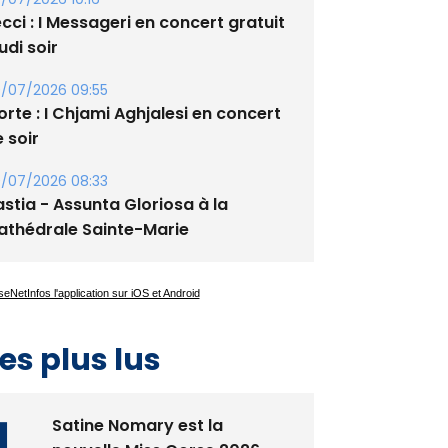
/07/2026 10:16
cci : I Messageri en concert gratuit
udi soir
/07/2026 09:55
rte : I Chjami Aghjalesi en concert
 soir
/07/2026 08:33
stia - Assunta Gloriosa à la
athédrale Sainte-Marie
es plus lus
Satine Nomary est la