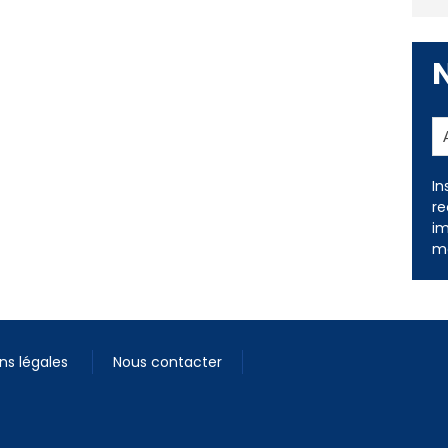
In
re
im
me
ns légales
Nous contacter