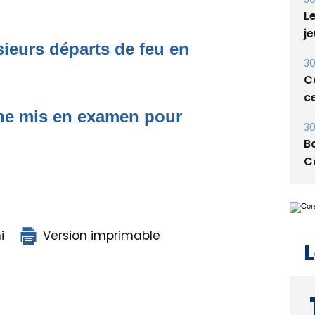
30
Le
je
ieurs départs de feu en
30
Co
ce
one mis en examen pour
30
Ba
C
i
Version imprimable
L