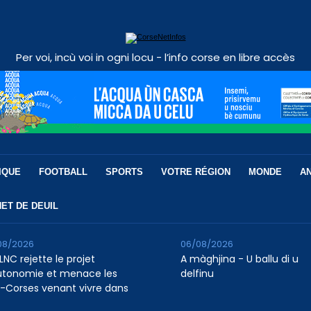
Per voi, incù voi in ogni locu - l’info corse en libre accès
IQUE
FOOTBALL
SPORTS
VOTRE RÉGION
MONDE
A
ET DE DEUIL
08/2026
06/08/2026
LNC rejette le projet
A màghjina - U ballu di u
utonomie et menace les
delfinu
-Corses venant vivre dans