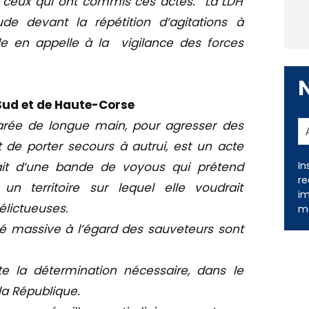
 de ceux qui ont commis ces actes. La LDH
de devant la répétition d’agitations à
le en appelle à la vigilance des forces
Sud et de Haute-Corse
rée de longue main, pour agresser des
 de porter secours à autrui, est un acte
fait d’une bande de voyous qui prétend
un territoire sur lequel elle voudrait
In
élictueuses.
re
im
rité massive à l’égard des sauveteurs sont
me
e la détermination nécessaire, dans le
la République.