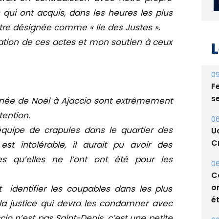
s qui ont acquis, dans les heures les plus
à être désignée comme « Ile des Justes ».
tion de ces actes et mon soutien à ceux
L
09
urnée de Noël à Ajaccio sont extrêmement
Fe
tention.
s
quipe de crapules dans le quartier des
06
st intolérable, il aurait pu avoir des
U
s qu’elles ne l’ont ont été pour les
Cr
06
t identifier les coupables dans les plus
C
t la justice qui devra les condamner avec
o
cio n’est pas Saint-Denis, c’est une petite