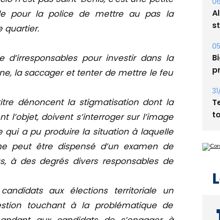
ét
cile pour la police de mettre au pas la
06
 quartier.
A
s
e d’irresponsables pour investir dans la
05
e, la saccager et tenter de mettre le feu
Bi
p
titre dénoncent la stigmatisation dont la
31
t l’objet, doivent s’interroger sur l’image
T
e qui a pu produire la situation à laquelle
t
e peut être dispensé d’un examen de
, à des degrés divers responsables de
ndidats aux élections territoriale un
L
estion touchant à la problématique de