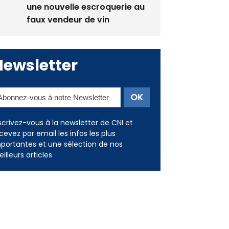
La gendarmerie alerte les
restaurateurs corses face à
une nouvelle escroquerie au
faux vendeur de vin
Newsletter
scrivez-vous à la newsletter de CNI et
cevez par email les infos les plus
portantes et une sélection de nos
illeurs articles