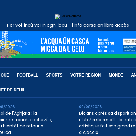
Per voi, incù voi in ogni locu - l’info corse en libre accès
IQUE
FOOTBALL
SPORTS
VOTRE RÉGION
MONDE
A
ET DE DEUIL
08/2026
09/08/2026
l de l'Àghjara : la
Dix ans après sa disparition,
xième tranche achevée,
club Sirella renaît : la natat
au bientôt de retour à
artistique fait son grand re
telica
à Ajaccio