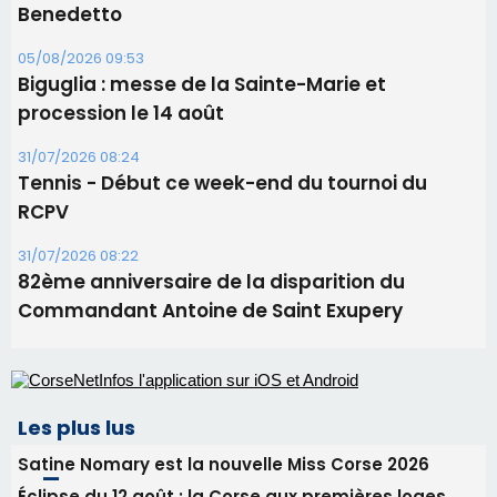
82ème anniversaire de la disparition du
Commandant Antoine de Saint Exupery
Les plus lus
Satine Nomary est la nouvelle Miss Corse 2026
Éclipse du 12 août : la Corse aux premières loges
d'un spectacle qui ne reviendra pas avant 2081
Éclipse du 12 août : Où s'installer en Corse pour
profiter pleinement du spectacle ?
En Corse, un début de saison marqué par une
consommation en recul dans les restaurants
La gendarmerie alerte les restaurateurs corses
face à une nouvelle escroquerie au faux vendeur de
vin