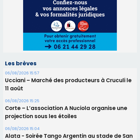
06/08/2026 15:57
Ucciani – Marché des producteurs à Cruculi le
11 août
06/08/2026 15:25
Corte – L’association A Nuciola organise une
projection sous les étoiles
06/08/2026 15:04
Alata - Soirée Tango Argentin au stade de San
Benedetto
05/08/2026 09:53
Biguglia : messe de la Sainte-Marie et
procession le 14 août
31/07/2026 08:24
Tennis - Début ce week-end du tournoi du
RCPV
31/07/2026 08:22