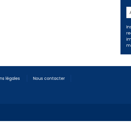
In
re
im
me
ns légales
Nous contacter