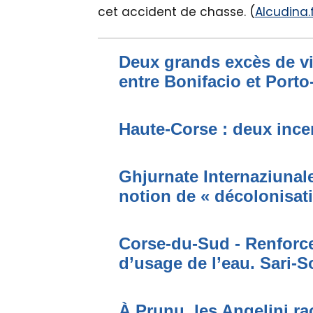
cet accident de chasse. (
Alcudina.f
Deux grands excès de vi
entre Bonifacio et Port
Haute-Corse : deux incen
Ghjurnate Internaziunale 
notion de « décolonisat
Corse-du-Sud - Renforce
d’usage de l’eau. Sari-S
À Prunu, les Angelini r