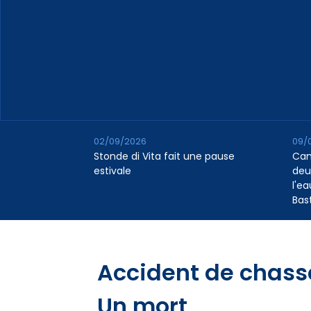
02/09/2026
09/
Stonde di Vita fait une pause
Cana
estivale
deu
l'e
Bas
Accident de chasse
Un mort