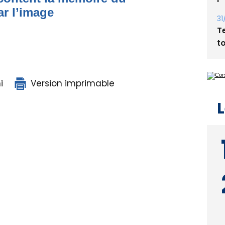
Bi
ar l’image
p
31
T
t
i
Version imprimable
L