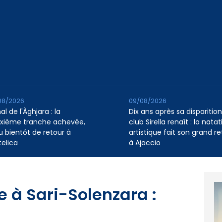
08/2026
09/08/2026
l de l'Àghjara : la
Dix ans après sa disparition,
xième tranche achevée,
club Sirella renaît : la natat
au bientôt de retour à
artistique fait son grand re
telica
à Ajaccio
 à Sari-Solenzara :