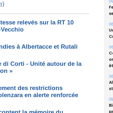
r)
09
Fe
tesse relevés sur la RT 10
s
o-Vecchio
06
U
dies à Albertacce et Rutali
Cr
06
di Corti - Unité autour de la
C
ion »
o
ét
ment des restrictions
06
A
olenzara en alerte renforcée
s
05
acontent la mémoire du