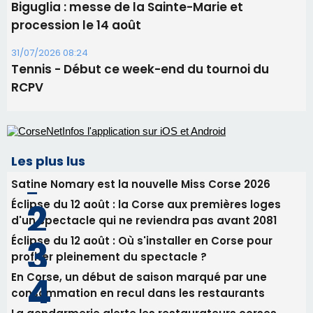
Satine Nomary est la nouvelle Miss Corse 2026
Éclipse du 12 août : la Corse aux premières loges
d'un spectacle qui ne reviendra pas avant 2081
Éclipse du 12 août : Où s'installer en Corse pour
profiter pleinement du spectacle ?
En Corse, un début de saison marqué par une
consommation en recul dans les restaurants
La gendarmerie alerte les restaurateurs corses
face à une nouvelle escroquerie au faux vendeur de
vin
Newsletter
Inscrivez-vous à la newsletter de CNI et recevez par
email les infos les plus importantes et une sélection de
nos meilleurs articles