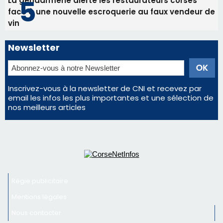
Régie publicitaire
Mentions légales
Nous contacter
© 2026 corsenetinfos