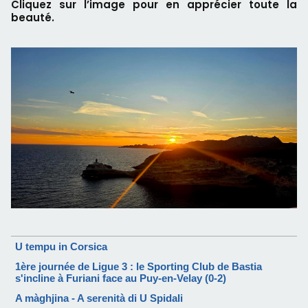
Cliquez sur l’image pour en apprécier toute la
beauté.
U tempu in Corsica
1ère journée de Ligue 3 : le Sporting Club de Bastia
s'incline à Furiani face au Puy-en-Velay (0-2)
A màghjina - A serenità di U Spidali