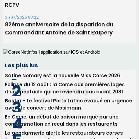
Satine Nomary est la nouvelle Miss Corse 2026
Éclipse du 12 août : la Corse aux premières loges
d'un spectacle qui ne reviendra pas avant 2081
Bastia – Le festival Porto Latino évacué en urgence
avant le concert de Mosimann
En Corse, un début de saison marqué par une
consommation en recul dans les restaurants
La gendarmerie alerte les restaurateurs corses
face à une nouvelle escroquerie au faux vendeur de
vin
Newsletter
Inscrivez-vous à la newsletter de CNI et recevez par
email les infos les plus importantes et une sélection de
nos meilleurs articles