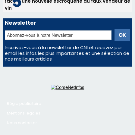
Régie publicitaire
Mentions légales
Nous contacter
© 2026 corsenetinfos