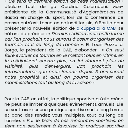
«
Ce sera la dernière édition de cette manifestation
»
déclare tout de go Carulina Colombani, vice-
présidente de la Communauté d’Agglomération de
Bastia en charge du sport, lors de la conférence de
presse qui s'est tenue en ce lundi 1er juin, à Bastia pour
présenter la nouvelle édition de
a cuppa di a CAB,
se
hâtant de préciser : «
Dernière édition sous cette forme
car l’an prochain nous aurons à cœur d’organiser des
tournois tout au long de l’année
». Et Louis Pozzo di
Borgo, le président de la CAB, d’abonder : «
On veut
faire évoluer ce tournoi en le mettant plus en vitrine, en
le médiatisant encore plus, en lui donnant plus de
visibilité, plus d’envergure. L’an prochain les
infrastructures que nous louons depuis 3 ans seront
notre propriété et ainsi on pourra organiser des
manifestations tout au long de la saison
».
Pour la CAB en effet, la politique sportive qu’elle mène
ne peut se limiter à quelques évènements annuels. Elle
se veut axer sur une pratique sportive sur le long terme
et donc des rendez-vous multiples, tout au long de
l’année. «
Par le biais de ces rencontres sportives, on
tient non seulement à favoriser la pratique sportive