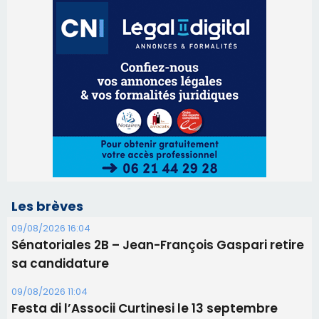
Les brèves
09/08/2026 16:04
Sénatoriales 2B – Jean-François Gaspari retire
sa candidature
09/08/2026 11:04
Festa di l’Associi Curtinesi le 13 septembre
06/08/2026 15:57
Ucciani – Marché des producteurs à Cruculi le
11 août
06/08/2026 15:25
Corte – L’association A Nuciola organise une
projection sous les étoiles
06/08/2026 15:04
Alata - Soirée Tango Argentin au stade de San