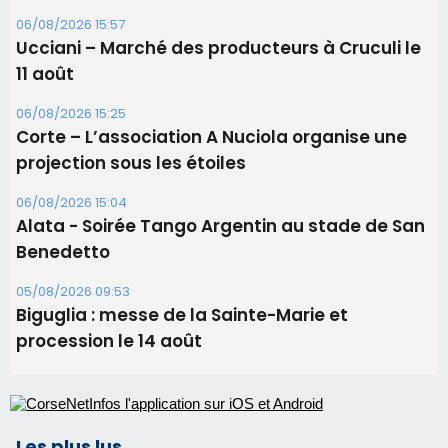
Benedetto
05/08/2026 09:53
Biguglia : messe de la Sainte-Marie et
procession le 14 août
Les plus lus
Éclipse du 12 août : Où s'installer en Corse pour
profiter pleinement du spectacle ?
Satine Nomary est la nouvelle Miss Corse 2026
Éclipse du 12 août : la Corse aux premières loges
d'un spectacle qui ne reviendra pas avant 2081
Pene in capu - Bastia : il n'y a plus de limites…
En Corse, un début de saison marqué par une
consommation en recul dans les restaurants