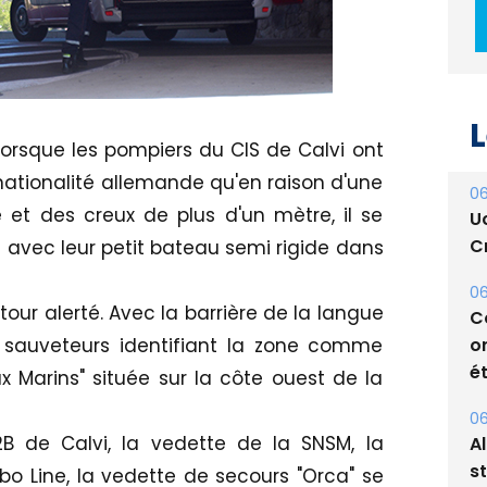
L
06
lorsque les pompiers du CIS de Calvi ont
U
nationalité allemande qu'en raison d'une
Cr
et des creux de plus d'un mètre, il se
06
avec leur petit bateau semi rigide dans
C
o
our alerté. Avec la barrière de la langue
ét
s sauveteurs identifiant la zone comme
06
x Marins" située sur la côte ouest de la
A
s
B de Calvi, la vedette de la SNSM, la
05
o Line, la vedette de secours "Orca" se