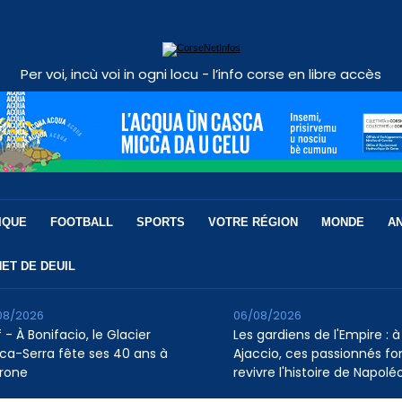
Per voi, incù voi in ogni locu - l’info corse en libre accès
IQUE
FOOTBALL
SPORTS
VOTRE RÉGION
MONDE
A
ET DE DEUIL
08/2026
06/08/2026
 - À Bonifacio, le Glacier
Les gardiens de l'Empire : à
ca-Serra fête ses 40 ans à
Ajaccio, ces passionnés fo
rone
revivre l'histoire de Napolé