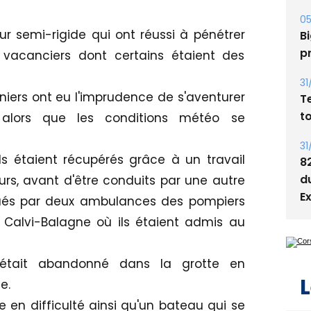
Bi
p
r semi-rigide qui ont réussi à pénétrer
31
 vacanciers dont certains étaient des
T
t
ers ont eu l'imprudence de s'aventurer
31
 alors que les conditions météo se
8
d
ls étaient récupérés grâce à un travail
E
s, avant d'être conduits par une autre
cués par deux ambulances des pompiers
r Calvi-Balagne où ils étaient admis au
L
 était abandonné dans la grotte en
e.
e en difficulté ainsi qu'un bateau qui se