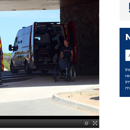
In
re
im
me