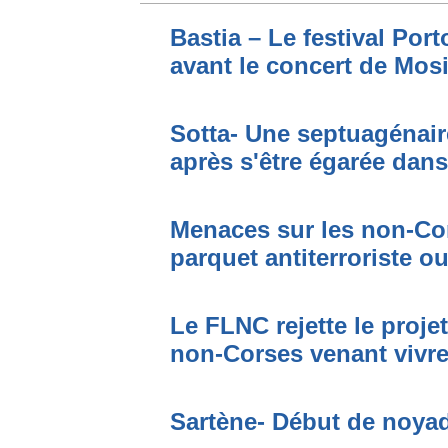
Bastia – Le festival Por
avant le concert de Mo
Sotta- Une septuagénair
après s'être égarée dan
Menaces sur les non-Cor
parquet antiterroriste o
Le FLNC rejette le proje
non-Corses venant vivre 
Sartène- Début de noya