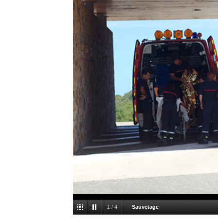
1
/
4
Sauvetage