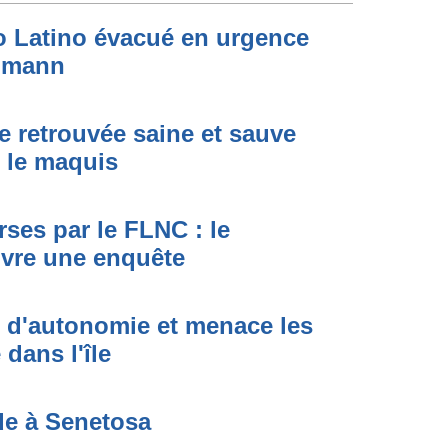
to Latino évacué en urgence
simann
e retrouvée saine et sauve
s le maquis
ses par le FLNC : le
uvre une enquête
t d'autonomie et menace les
dans l'île
de à Senetosa