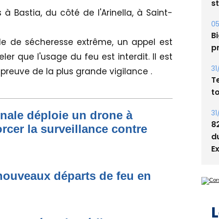
s
à Bastia, du côté de l'Arinella, à Saint-
05
Bi
de de sécheresse extrême, un appel est
p
ler que l'usage du feu est interdit. Il est
31
reuve de la plus grande vigilance .
T
t
31
onale déploie un drone à
8
rcer la surveillance contre
d
E
nouveaux départs de feu en
L