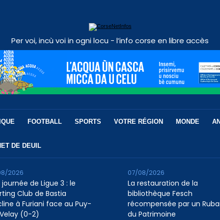
Per voi, incù voi in ogni locu - l’info corse en libre accès
IQUE
FOOTBALL
SPORTS
VOTRE RÉGION
MONDE
A
ET DE DEUIL
08/2026
07/08/2026
 journée de Ligue 3 : le
La restauration de la
rting Club de Bastia
bibliothèque Fesch
cline à Furiani face au Puy-
récompensée par un Ruba
Velay (0-2)
du Patrimoine