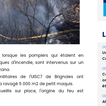
L
06
U
n lorsque les pompiers qui étaient en
Cr
sques d'incendie, sont intervenus sur un
06
zana.
C
litaires de l'UISC7 de Brignoles ont
o
 a ravagé 5 000 m2 de petit maquis.
ét
eillis sur place, l'origine du feu est
06
A