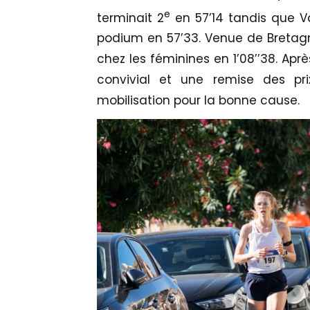
e
terminait 2
en 57’14 tandis que Va
podium en 57’33. Venue de Bretagn
chez les féminines en 1’08’’38. Aprè
convivial et une remise des pri
mobilisation pour la bonne cause.