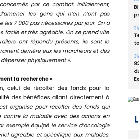
s
concernés par ce combat. Initialement,
 d’amener les gens qui n’en n’ont pas
05
Bi
re les 7 000 pas nécessaires par jour. On a
p
s facile et très agréable. On se prend vite
ailers ont répondu présents, ils sont le
31
T
ntrainent derrière eux les marcheurs et des
t
e dépenser physiquement ».
31
ement la recherche »
8
d
on, celui de récolter des fonds pour la
E
alité des bénéfices allant directement à
 est organisé pour récolter des fonds qui
te contre la maladie avec des actions en
r exemple équipé le service d’oncologie
L
riel agréable et spécifique aux malades.