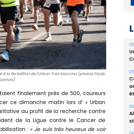
L
06
U
Cr
à la 8e édition de l'Urban Trail Aiaccina (photos Paule
Santoni)
06
taient finalement près de 500, coureurs
C
o
cer ce dimanche matin lors d’ « Urban
ét
aritative au profit de la recherche contre
sident de la Ligue contre le Cancer de
06
A
bilisation :
« Je suis très heureux de voir