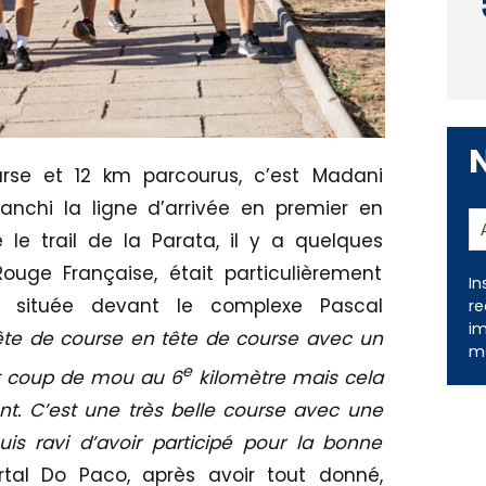
rse et 12 km parcourus, c’est Madani
anchi la ligne d’arrivée en premier en
 le trail de la Parata, il y a quelques
ouge Française, était particulièrement
he située devant le complexe Pascal
tête de course en tête de course avec un
In
re
e
tit coup de mou au 6
kilomètre mais cela
im
me
ent. C’est une très belle course avec une
suis ravi d’avoir participé pour la bonne
ertal Do Paco, après avoir tout donné,