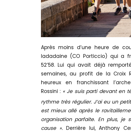
Après moins d’une heure de cou
Iadadaine (CO Porticcio) qui a fr
52’58. Lui qui avait déjà remporté
semaines, au profit de la Croix R
heureux en franchissant l’arc
Rossini :
« Je suis parti devant en 
rythme très régulier. J’ai eu un pe
est mieux allé après le ravitaillem
organisation parfaite. En plus, je 
cause ».
Derrière lui, Anthony C