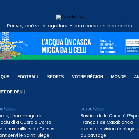
Per voi, incù voi in ogni locu - l’info corse en libre accès
IQUE
FOOTBALL
SPORTS
VOTRE RÉGION
MONDE
A
ET DE DEUIL
08/2026
08/08/2026
ome, l'hommage de
Bastia : de la Corse à l’Esp
ssociu di a Guardia Corsa
François de Casabianca
ale aux milliers de Corses
expose sa vision écologiqu
ont servi le Saint-Siège
du paysage