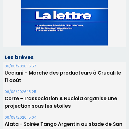
Les brèves
06/08/2026 15:57
Ucciani – Marché des producteurs à Cruculi le
11 août
06/08/2026 15:25
Corte – L’association A Nuciola organise une
projection sous les étoiles
06/08/2026 15:04
Alata - Soirée Tango Argentin au stade de San
Benedetto
05/08/2026 09:53
Biguglia : messe de la Sainte-Marie et
procession le 14 août
31/07/2026 08:24
Tennis - Début ce week-end du tournoi du