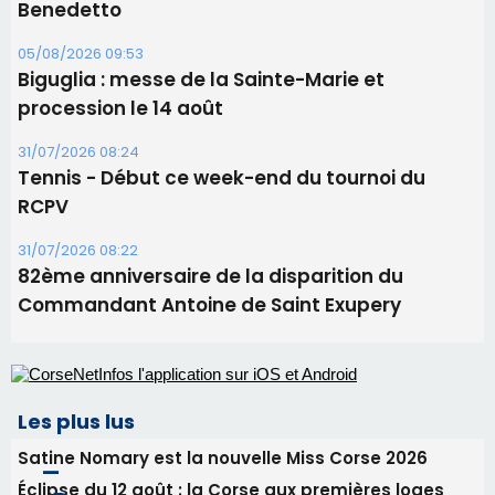
RCPV
31/07/2026 08:22
82ème anniversaire de la disparition du
Commandant Antoine de Saint Exupery
Les plus lus
Satine Nomary est la nouvelle Miss Corse 2026
Éclipse du 12 août : la Corse aux premières loges
d'un spectacle qui ne reviendra pas avant 2081
La gendarmerie alerte les restaurateurs corses
face à une nouvelle escroquerie au faux vendeur de
vin
En Corse, un début de saison marqué par une
consommation en recul dans les restaurants
Deux jeunes Ajacciens sur la voie de la médecine