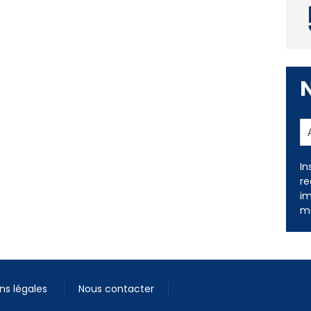
In
re
im
me
ns légales
Nous contacter