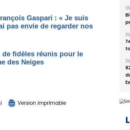
05
Bi
rançois Gaspari : « Je suis
p
ai pas envie de regarder nos
31
T
t
 de fidèles réunis pour le
31
me des Neiges
8
d
E
i
Version imprimable
L