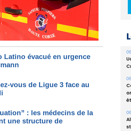
L
06
to Latino évacué en urgence
U
simann
Cr
06
dez-vous de Ligue 3 face au
C
i
o
ét
ituation” : les médecins de la
06
A
nt une structure de
s