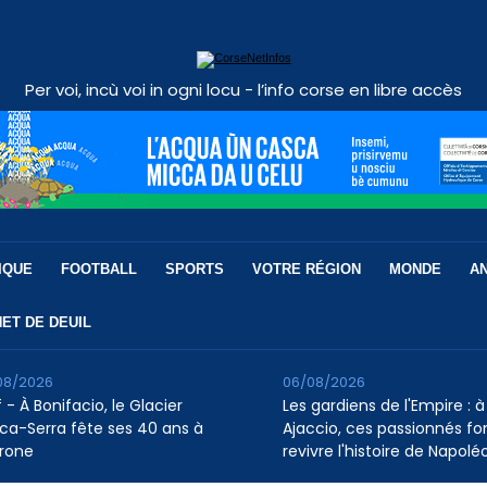
Per voi, incù voi in ogni locu - l’info corse en libre accès
IQUE
FOOTBALL
SPORTS
VOTRE RÉGION
MONDE
A
ET DE DEUIL
08/2026
06/08/2026
 - À Bonifacio, le Glacier
Les gardiens de l'Empire : à
ca-Serra fête ses 40 ans à
Ajaccio, ces passionnés fo
rone
revivre l'histoire de Napolé