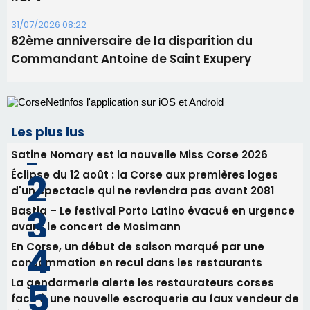
Les plus lus
Satine Nomary est la nouvelle Miss Corse 2026
Éclipse du 12 août : la Corse aux premières loges
d'un spectacle qui ne reviendra pas avant 2081
Bastia – Le festival Porto Latino évacué en urgence
avant le concert de Mosimann
En Corse, un début de saison marqué par une
consommation en recul dans les restaurants
La gendarmerie alerte les restaurateurs corses
face à une nouvelle escroquerie au faux vendeur de
vin
Newsletter
Inscrivez-vous à la newsletter de CNI et recevez par
email les infos les plus importantes et une sélection de
nos meilleurs articles