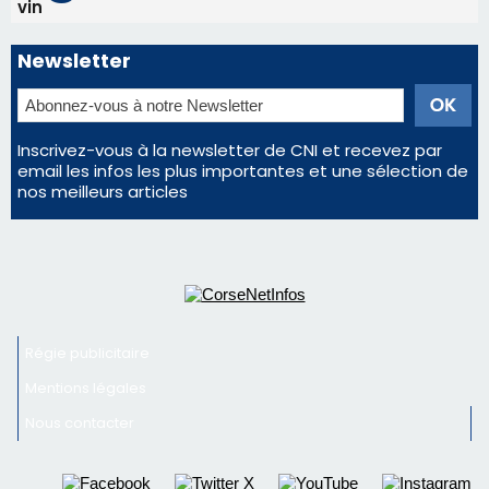
Régie publicitaire
Mentions légales
Nous contacter
© 2026 corsenetinfos