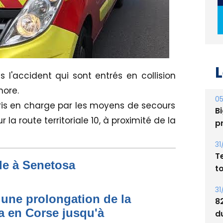
L
 l'accident qui sont entrés en collision
nore.
05
pris en charge par les moyens de secours
Bi
la route territoriale 10, à proximité de la
p
31
T
de à Senetosa
t
31
une prolongation de la
8
 en Corse jusqu'à
d