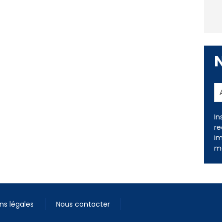
In
re
im
me
ns légales
Nous contacter