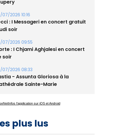
xupery
/07/2026 10:16
cci : I Messageri en concert gratuit
udi soir
/07/2026 09:55
rte : I Chjami Aghjalesi en concert
 soir
/07/2026 08:33
stia - Assunta Gloriosa à la
athédrale Sainte-Marie
es plus lus