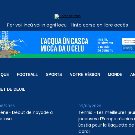
Per voi, incù voi in ogni locu - l’info corse en libre accès
IQUE
FOOTBALL
SPORTS
VOTRE RÉGION
MONDE
A
ET DE DEUIL
08/2026
05/08/2026
tène- Début de noyade à
Tennis - Les meilleures je
etosa
joueuses d’Europe réunies 
Bastia pour la Raquette de
Corail