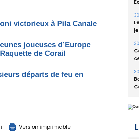
E
30
Le
oni victorieux à Pila Canale
je
30
 jeunes joueuses d’Europe
Co
 Raquette de Corail
ce
30
ieurs départs de feu en
Ba
C
L
i
Version imprimable