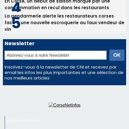
Les plus lus
Satine Nomary est la nouvelle Miss Corse 2026
Éclipse du 12 août : Où s'installer en Corse pour
profiter pleinement du spectacle ?
Éclipse du 12 août : la Corse aux premières loges
d'un spectacle qui ne reviendra pas avant 2081
En Corse, un début de saison marqué par une
consommation en recul dans les restaurants
La gendarmerie alerte les restaurateurs corses
face à une nouvelle escroquerie au faux vendeur de
vin
Newsletter
Inscrivez-vous à la newsletter de CNI et recevez par
email les infos les plus importantes et une sélection de