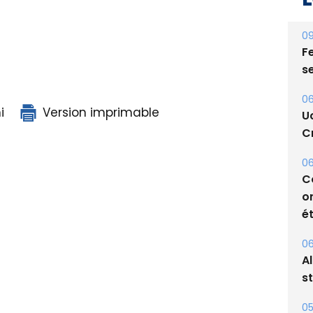
09
Fe
s
06
i
Version imprimable
U
Cr
06
C
o
ét
06
A
s
05