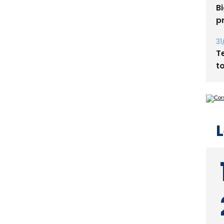
Bi
p
31
T
t
L