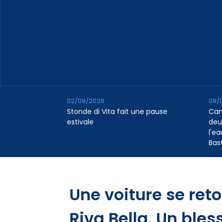
02/09/2026
09/
Stonde di Vita fait une pause
Cana
estivale
deu
l'e
Bas
Une voiture se reto
Riva Bella. Un bles