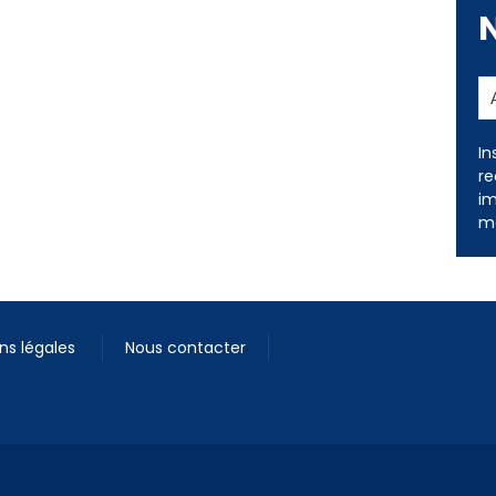
In
re
im
me
ns légales
Nous contacter