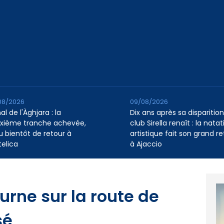
08/2026
09/08/2026
l de l'Àghjara : la
Dix ans après sa disparition,
xième tranche achevée,
club Sirella renaît : la natat
au bientôt de retour à
artistique fait son grand re
telica
à Ajaccio
urne sur la route de
sé