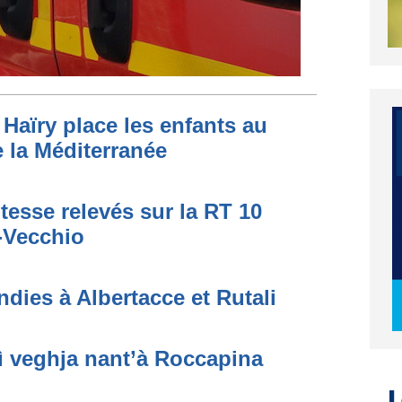
Haïry place les enfants au
 la Méditerranée
tesse relevés sur la RT 10
o-Vecchio
dies à Albertacce et Rutali
ì veghja nant’à Roccapina
L