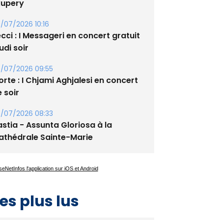
xupery
/07/2026 10:16
cci : I Messageri en concert gratuit
udi soir
/07/2026 09:55
rte : I Chjami Aghjalesi en concert
 soir
/07/2026 08:33
stia - Assunta Gloriosa à la
athédrale Sainte-Marie
es plus lus