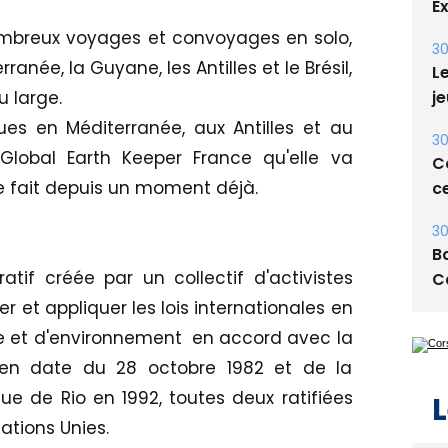
E
ombreux voyages et convoyages en solo,
30
anée, la Guyane, les Antilles et le Brésil,
Le
u large.
je
ues en Méditerranée, aux Antilles et au
30
 Global Earth Keeper France qu'elle va
Co
e fait depuis un moment déjà.
ce
30
Ba
tif créée par un collectif d'activistes
C
er et appliquer les lois internationales en
 et d'environnement en accord avec la
 en date du 28 octobre 1982 et de la
ue de Rio en 1992, toutes deux ratifiées
L
ations Unies.