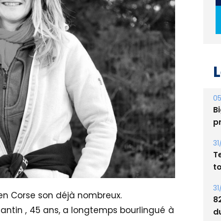
L
05
Bi
p
31
T
t
31
en Corse son déjà nombreux.
8
ntin , 45 ans, a longtemps bourlingué à
d