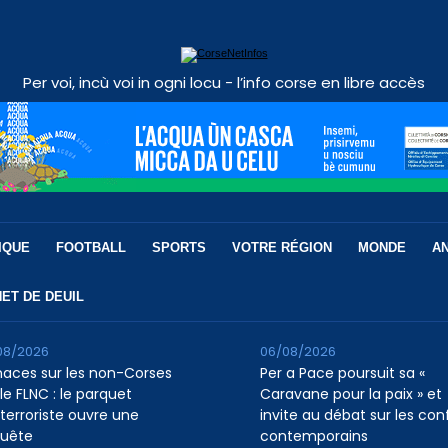
Per voi, incù voi in ogni locu - l’info corse en libre accès
IQUE
FOOTBALL
SPORTS
VOTRE RÉGION
MONDE
A
ET DE DEUIL
08/2026
06/08/2026
aces sur les non-Corses
Per a Pace poursuit sa «
le FLNC : le parquet
Caravane pour la paix » et
iterroriste ouvre une
invite au débat sur les conf
uête
contemporains