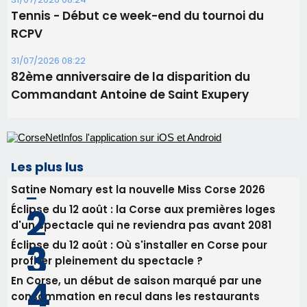
Les plus lus
Satine Nomary est la nouvelle Miss Corse 2026
Éclipse du 12 août : la Corse aux premières loges
d'un spectacle qui ne reviendra pas avant 2081
Éclipse du 12 août : Où s'installer en Corse pour
profiter pleinement du spectacle ?
En Corse, un début de saison marqué par une
consommation en recul dans les restaurants
La gendarmerie alerte les restaurateurs corses
face à une nouvelle escroquerie au faux vendeur de
vin
Newsletter
Inscrivez-vous à la newsletter de CNI et recevez par
email les infos les plus importantes et une sélection de
nos meilleurs articles