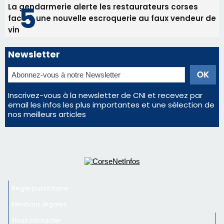
Régie publicitaire
Mentions légales
Nous contacter
© 2026 corsenetinfos