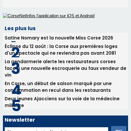
Lecci : I Messageri en concert gratuit jeudi soir
30/07/2026 09:55
Corte : I Chjami Aghjalesi en concert ce soir
30/07/2026 08:33
Bastia - Assunta Gloriosa à la Cathédrale
Sainte-Marie
Les plus lus
Satine Nomary est la nouvelle Miss Corse 2026
Éclipse du 12 août : la Corse aux premières loges
d'un spectacle qui ne reviendra pas avant 2081
La gendarmerie alerte les restaurateurs corses
face à une nouvelle escroquerie au faux vendeur de
vin