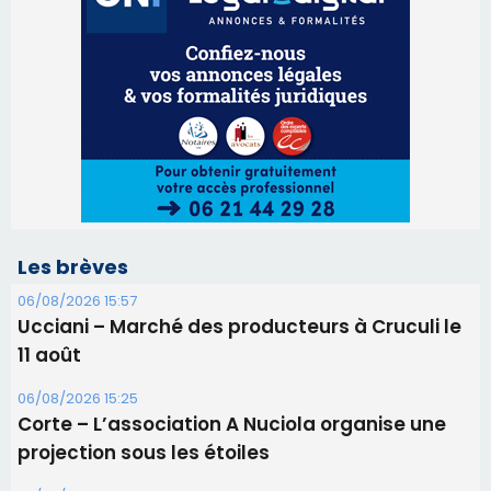
Les brèves
06/08/2026 15:57
Ucciani – Marché des producteurs à Cruculi le
11 août
06/08/2026 15:25
Corte – L’association A Nuciola organise une
projection sous les étoiles
06/08/2026 15:04
Alata - Soirée Tango Argentin au stade de San
Benedetto
05/08/2026 09:53
Biguglia : messe de la Sainte-Marie et
procession le 14 août
31/07/2026 08:24
Tennis - Début ce week-end du tournoi du
RCPV