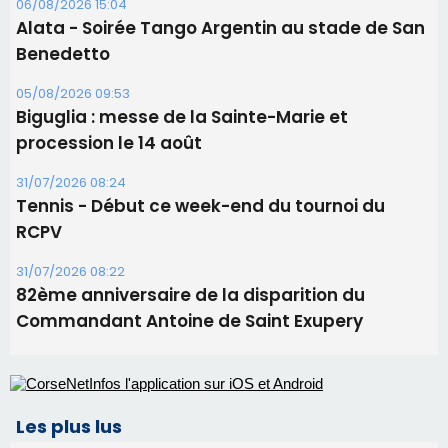
31/07/2026 08:22
82ème anniversaire de la disparition du
Commandant Antoine de Saint Exupery
Les plus lus
Satine Nomary est la nouvelle Miss Corse 2026
Éclipse du 12 août : la Corse aux premières loges
d'un spectacle qui ne reviendra pas avant 2081
Éclipse du 12 août : Où s'installer en Corse pour
profiter pleinement du spectacle ?
En Corse, un début de saison marqué par une
consommation en recul dans les restaurants
La gendarmerie alerte les restaurateurs corses
face à une nouvelle escroquerie au faux vendeur de