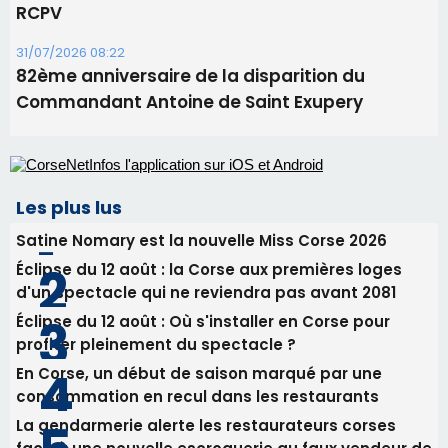
Satine Nomary est la nouvelle Miss Corse 2026
Éclipse du 12 août : la Corse aux premières loges
d'un spectacle qui ne reviendra pas avant 2081
Éclipse du 12 août : Où s'installer en Corse pour
profiter pleinement du spectacle ?
En Corse, un début de saison marqué par une
consommation en recul dans les restaurants
La gendarmerie alerte les restaurateurs corses
face à une nouvelle escroquerie au faux vendeur de
vin
Newsletter
Inscrivez-vous à la newsletter de CNI et recevez par
email les infos les plus importantes et une sélection de
nos meilleurs articles