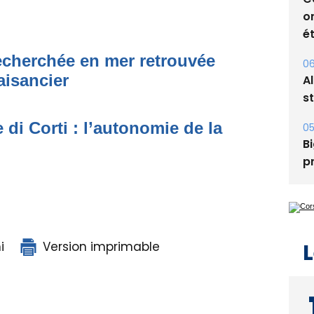
C
o
ét
echerchée en mer retrouvée
06
aisancier
A
s
 di Corti : l’autonomie de la
05
Bi
p
i
Version imprimable
L