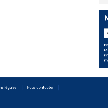
In
re
im
me
ns légales
Nous contacter