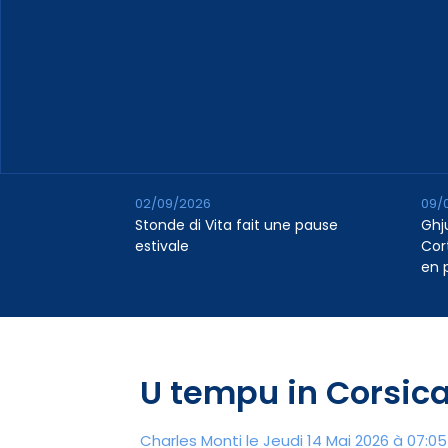
02/09/2026
09/
Stonde di Vita fait une pause
Ghj
estivale
Cor
en 
U tempu in Corsic
Charles Monti
le Jeudi 14 Mai 2026 à 07:05