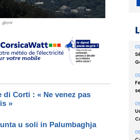
@cni
L
09
S
G
09
Fe
s
 di Corti : « Ne venez pas
is »
06
U
Cr
unta u soli in Palumbaghja
06