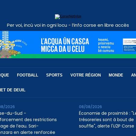
Per voi, incù voi in ogni locu - l’info corse en libre accès
IQUE
FOOTBALL
SPORTS
VOTRE RÉGION
MONDE
A
ET DE DEUIL
08/2026
08/08/2026
se-du-Sud -
Économie de proximité : "L
forcement des restrictions
trésoreries sont à bout de
age de l’eau. Sari-
souffle", alerte l'U2P Corse
enzara en alerte renforcée