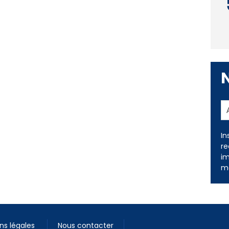
In
re
im
me
ns légales
Nous contacter