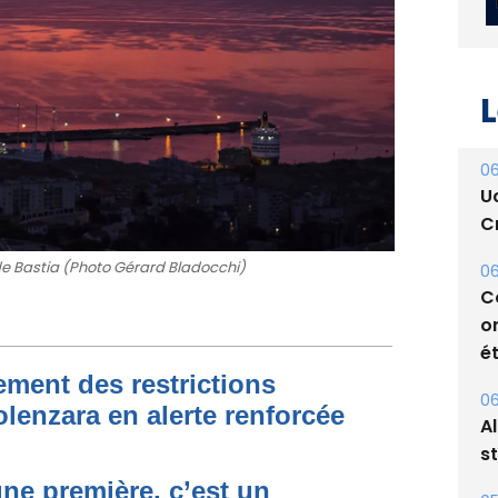
L
06
U
Cr
de Bastia (Photo Gérard Bladocchi)
06
C
o
ét
ment des restrictions
06
olenzara en alerte renforcée
A
s
une première, c’est un