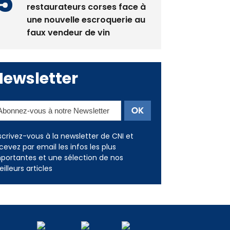
restaurateurs corses face à
une nouvelle escroquerie au
faux vendeur de vin
Newsletter
scrivez-vous à la newsletter de CNI et
cevez par email les infos les plus
portantes et une sélection de nos
illeurs articles