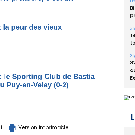
05
Bi
p
t la peur des vieux
31
T
t
31
8
d
: le Sporting Club de Bastia
E
au Puy-en-Velay (0-2)
L
i
Version imprimable