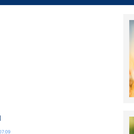
a
07:09