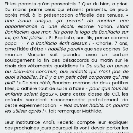
Et les parents qu’en pensent-ils ? Que du bien, a priori.
Du moins parmi ceux qui étaient présents, ce jeudi
après-midi, à la présentation officielle des tenues. «
Une tenue unique, ça permet de montrer une
appartenance à une école,
estime Yohan.
Etant
Bonifacien, que mon fils porte le logo de Bonifacio sur
lui, ça fait plaisir.
» Et Baptiste, son fils, pense comme
papa : «
Y a Bonifacio écrit dessus !
» Charlie, 7 ans,
aime l’idée d’être «
habillée pareil
» que ses copines. Sa
maman Marjorie voit poindre avec un certain
soulagement la fin des désaccords du matin sur le
choix des vêtements quotidiens ! «
De suite, on pense
au bien-être commun, aux enfants qui n’ont pas de
quoi s’habiller. Et il y a un petit côté corporate qui me
plaît !
» De son côté, Bouchra, maman de deux petites
filles, a adhéré tout de suite à l’idée «
pour que tous les
enfants soient égaux
». Dans cette classe de CE1, les
enfants semblent s’accommoder parfaitement de
cette expérimentation : «
Nos autres habits, on pourra
les utiliser après !
», fait remarquer Mathilde.
Leur institutrice Anaïs Federici compte leur expliquer
ces prochaines jours pourquoi ils vont devoir porter les