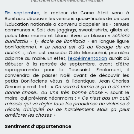
membres de l'administration scolaire.
Fin septembre
, le recteur de Corse était venu à
Bonifacio découvrir les versions quasi-finales de ce que
l’Education nationale a convenu d’appeler les « tenues
communes ». Soit des joggings, sweat-shirts, gilets et
polos bleu marine et blanc. Avec un blason «
schiora
bunifazziu
» («
école de Bonifacio
» en langue ligure
bonifacienne). «
Le retard est dû au flocage de ce
blason
», s’en est excusée Odile Moracchini, première
adjointe au maire. En effet,
l’expérimentation
aurait dû
débuter à la rentrée de septembre, avant d’être
reprogrammée pour la Toussaint. Finalement, il
conviendra de passer Noël avant de découvrir les
petits Bonifaciens vêtus à l’identique. Jean-Charles
Orsucci y croit fort : «
On verra à terme si ça a été une
bonne chose… ou une très bonne chose
», sourit le
maire, qui prévient néanmoins : «
Ce n’est pas un outil
miracle qui va régler tous les problèmes de violence à
l’école, d’iniquité ou de harcèlement. Mais ça peut
améliorer les choses.
»
Sentiment d’appartenance