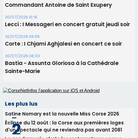
Bastia - Assunta Gloriosa à la Cathédrale
Sainte-Marie
Les plus lus
Satine Nomary est la nouvelle Miss Corse 2026
Éclipse du 12 août : la Corse aux premières loges
d'un spectacle qui ne reviendra pas avant 2081
La gendarmerie alerte les restaurateurs corses
face à une nouvelle escroquerie au faux vendeur de
vin
En Corse, un début de saison marqué par une
consommation en recul dans les restaurants
Deux jeunes Ajacciens sur la voie de la médecine
militaire