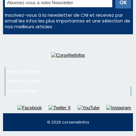
Régie publicitaire
Mentions légales
Nous contacter
© 2026 corsenetinfos