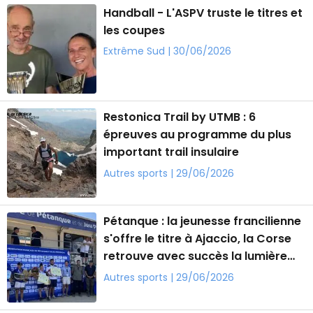
Handball - L'ASPV truste le titres et
les coupes
Extrême Sud | 30/06/2026
Restonica Trail by UTMB : 6
épreuves au programme du plus
important trail insulaire
Autres sports | 29/06/2026
Pétanque : la jeunesse francilienne
s'offre le titre à Ajaccio, la Corse
retrouve avec succès la lumière
des championnats de France
Autres sports | 29/06/2026