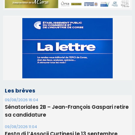
Les brèves
09/08/2026 16:04
Sénatoriales 2B – Jean-François Gaspari retire
sa candidature
09/08/2026 11:04
Festa di l’Associi Curtinesi le 13 septembre
06/08/2026 15:57
Ucciani – Marché des producteurs à Cruculi le
11 août
06/08/2026 15:25
Corte – L’association A Nuciola organise une
projection sous les étoiles