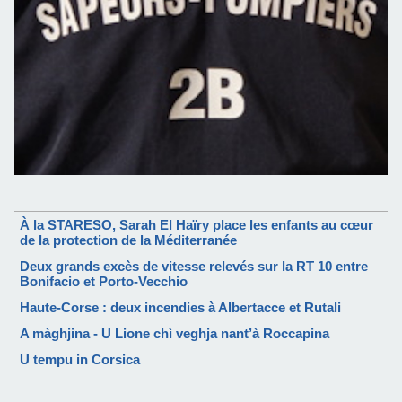
À la STARESO, Sarah El Haïry place les enfants au cœur
de la protection de la Méditerranée
Deux grands excès de vitesse relevés sur la RT 10 entre
Bonifacio et Porto-Vecchio
Haute-Corse : deux incendies à Albertacce et Rutali
A màghjina - U Lione chì veghja nant’à Roccapina
U tempu in Corsica