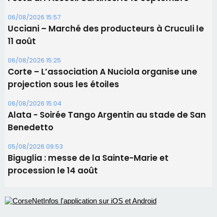
06/08/2026 15:04
Alata - Soirée Tango Argentin au stade de San
Benedetto
05/08/2026 09:53
Biguglia : messe de la Sainte-Marie et
procession le 14 août
Les plus lus
Satine Nomary est la nouvelle Miss Corse 2026
Éclipse du 12 août : Où s'installer en Corse pour
profiter pleinement du spectacle ?
Éclipse du 12 août : la Corse aux premières loges
d'un spectacle qui ne reviendra pas avant 2081
En Corse, un début de saison marqué par une