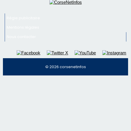
Inscrivez-vous à la newsletter de CNI et recevez par
email les infos les plus importantes et une sélection de
nos meilleurs articles
Régie publicitaire
Mentions légales
Nous contacter
© 2026 corsenetinfos