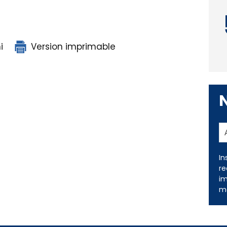
i
Version imprimable
In
re
im
me