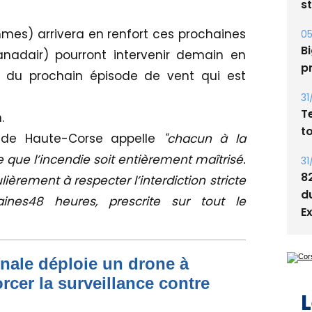
s
mes) arrivera en renfort ces prochaines
05
Bi
nadair) pourront intervenir demain en
p
e du prochain épisode de vent qui est
31
T
.
t
de Haute-Corse appelle
"chacun à la
e que l’incendie soit entièrement maîtrisé.
31
8
lièrement à respecter l’interdiction stricte
d
ines48 heures, prescrite sur tout le
E
onale déploie un drone à
rcer la surveillance contre
L