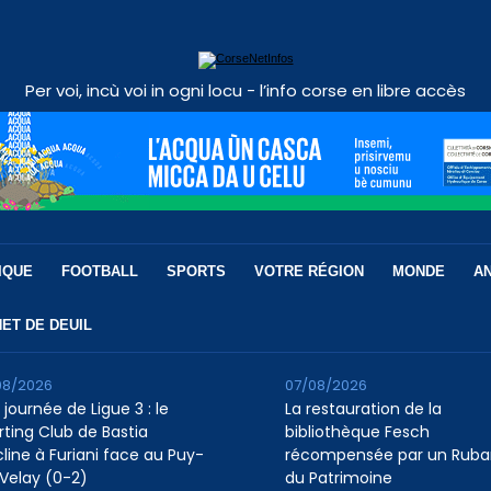
Per voi, incù voi in ogni locu - l’info corse en libre accès
IQUE
FOOTBALL
SPORTS
VOTRE RÉGION
MONDE
A
ET DE DEUIL
08/2026
07/08/2026
 journée de Ligue 3 : le
La restauration de la
rting Club de Bastia
bibliothèque Fesch
cline à Furiani face au Puy-
récompensée par un Ruba
Velay (0-2)
du Patrimoine