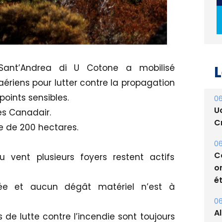
L
 Sant’Andrea di U Cotone a mobilisé
ériens pour lutter contre la propagation
points sensibles.
06
U
es Canadair.
Cr
e de 200 hectares.
06
C
u vent plusieurs foyers restent actifs
o
ét
ée et aucun dégât matériel n’est à
06
A
de lutte contre l’incendie sont toujours