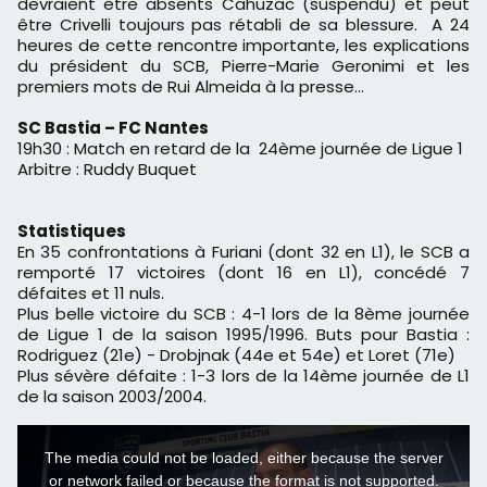
devraient être absents Cahuzac (suspendu) et peut
être Crivelli toujours pas rétabli de sa blessure. A 24
heures de cette rencontre importante, les explications
du président du SCB, Pierre-Marie Geronimi et les
premiers mots de Rui Almeida à la presse…
SC Bastia – FC Nantes
19h30 : Match en retard de la 24ème journée de Ligue 1
Arbitre : Ruddy Buquet
Statistiques
En 35 confrontations à Furiani (dont 32 en L1), le SCB a
remporté 17 victoires (dont 16 en L1), concédé 7
défaites et 11 nuls.
Plus belle victoire du SCB : 4-1 lors de la 8ème journée
de Ligue 1 de la saison 1995/1996. Buts pour Bastia :
Rodriguez (21e) - Drobjnak (44e et 54e) et Loret (71e)
Plus sévère défaite : 1-3 lors de la 14ème journée de L1
de la saison 2003/2004.