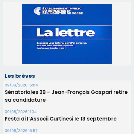
Les brèves
09/08/2026 16:04
Sénatoriales 2B – Jean-François Gaspari retire
sa candidature
09/08/2026 11:04
Festa di l’Associi Curtinesi le 13 septembre
06/08/2026 15:57
Ucciani – Marché des producteurs à Cruculi le
11 août
06/08/2026 15:25
Corte – L’association A Nuciola organise une
projection sous les étoiles
06/08/2026 15:04