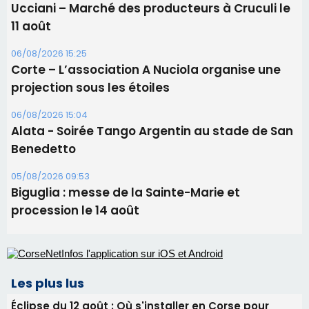
Alata - Soirée Tango Argentin au stade de San
Benedetto
05/08/2026 09:53
Biguglia : messe de la Sainte-Marie et
procession le 14 août
Les plus lus
Éclipse du 12 août : Où s'installer en Corse pour
profiter pleinement du spectacle ?
Satine Nomary est la nouvelle Miss Corse 2026
Éclipse du 12 août : la Corse aux premières loges
d'un spectacle qui ne reviendra pas avant 2081
Pene in capu - Bastia : il n'y a plus de limites…
En Corse, un début de saison marqué par une
consommation en recul dans les restaurants