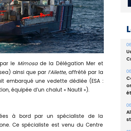
L
06
 par le
Mimosa
de la Délégation Mer et
U
msea) ainsi que par
l’Ailette
, affrété par la
Cr
ait embarqué une vedette dédiée (ESA :
06
on, équipée d’un chalut « Nautil »).
C
o
ét
nées à bord par un spécialiste de la
06
rone. Ce spécialiste est venu du Centre
A