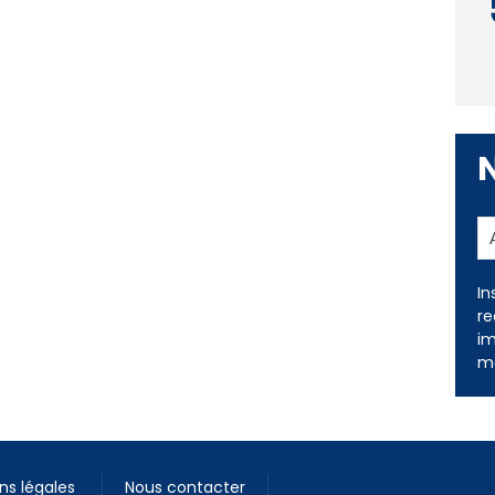
In
re
im
me