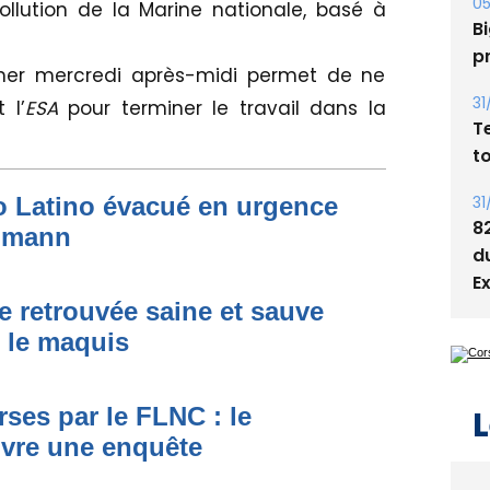
s
pollution de la Marine nationale, basé à
05
mer mercredi après-midi permet de ne
Bi
p
t l’
ESA
pour terminer le travail dans la
31
T
to Latino évacué en urgence
t
simann
31
8
d
e retrouvée saine et sauve
E
s le maquis
ses par le FLNC : le
uvre une enquête
L