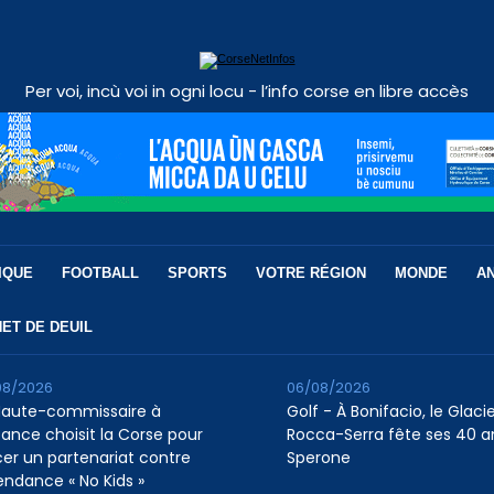
Per voi, incù voi in ogni locu - l’info corse en libre accès
IQUE
FOOTBALL
SPORTS
VOTRE RÉGION
MONDE
A
ET DE DEUIL
08/2026
06/08/2026
Haute-commissaire à
Golf - À Bonifacio, le Glaci
nfance choisit la Corse pour
Rocca-Serra fête ses 40 a
cer un partenariat contre
Sperone
tendance « No Kids »