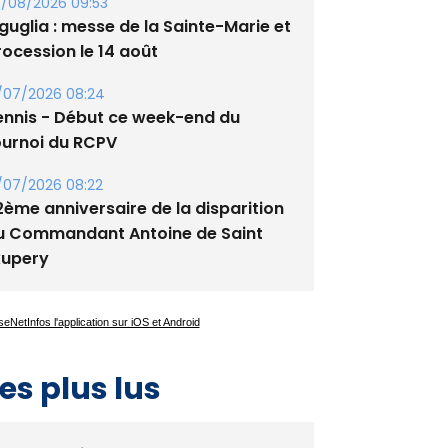
tade de San Benedetto
/08/2026 09:53
guglia : messe de la Sainte-Marie et
rocession le 14 août
/07/2026 08:24
ennis - Début ce week-end du
ournoi du RCPV
/07/2026 08:22
2ème anniversaire de la disparition
u Commandant Antoine de Saint
xupery
es plus lus