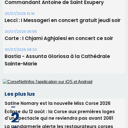
Bastia - Assunta Gloriosa à la Cathédrale
Sainte-Marie
Les plus lus
Satine Nomary est la nouvelle Miss Corse 2026
Éclipse du 12 août : la Corse aux premières loges
d'un spectacle qui ne reviendra pas avant 2081
La gendarmerie alerte les restaurateurs corses
face à une nouvelle escroquerie au faux vendeur de
vin
En Corse, un début de saison marqué par une
consommation en recul dans les restaurants
Deux jeunes Ajacciens sur la voie de la médecine
militaire