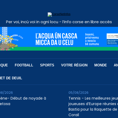
Per voi, incù voi in ogni locu - l’info corse en libre accès
IQUE
FOOTBALL
SPORTS
VOTRE RÉGION
MONDE
A
ET DE DEUIL
08/2026
05/08/2026
tène- Début de noyade à
Tennis - Les meilleures je
etosa
joueuses d’Europe réunies 
Bastia pour la Raquette de
Corail