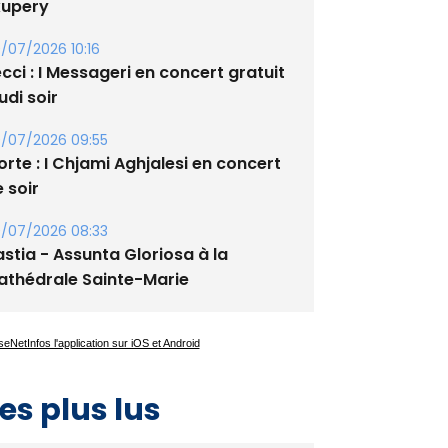
xupery
/07/2026 10:16
cci : I Messageri en concert gratuit
udi soir
/07/2026 09:55
rte : I Chjami Aghjalesi en concert
 soir
/07/2026 08:33
stia - Assunta Gloriosa à la
athédrale Sainte-Marie
es plus lus