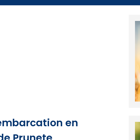
'embarcation en
 de Prunete