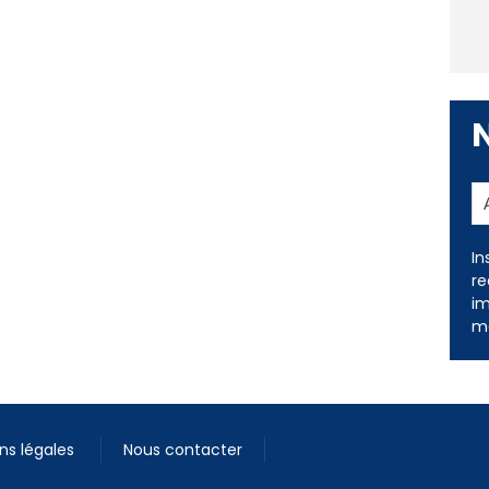
In
re
im
me
ns légales
Nous contacter