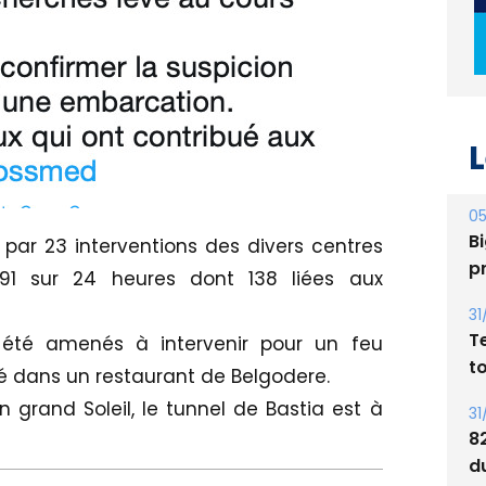
L
05
Bi
ar 23 interventions des divers centres
p
91 sur 24 heures dont 138 liées aux
31
T
 été amenés à intervenir pour un feu
t
aré dans un restaurant de Belgodere.
n grand Soleil, le tunnel de Bastia est à
31
8
d