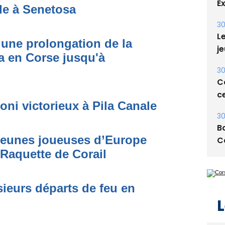
E
de à Senetosa
30
Le
une prolongation de la
je
 en Corse jusqu'à
30
Co
ce
oni victorieux à Pila Canale
30
Ba
 jeunes joueuses d’Europe
C
 Raquette de Corail
ieurs départs de feu en
L