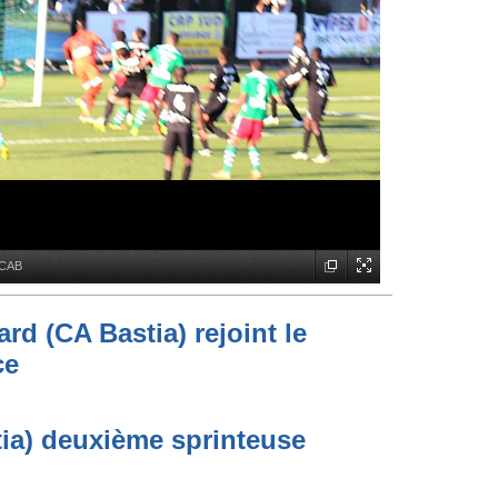
 CAB
rd (CA Bastia) rejoint le
ce
ia) deuxième sprinteuse