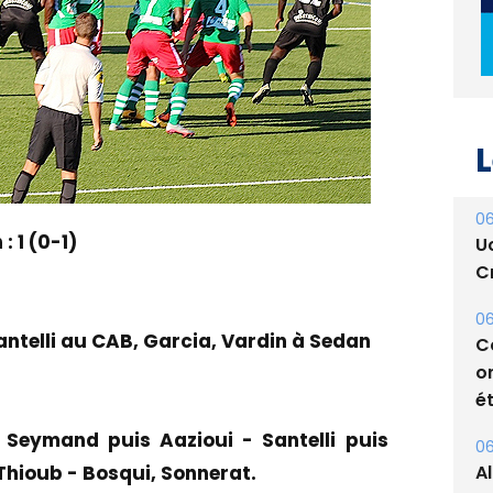
L
06
 1 (0-1)
U
Cr
06
ntelli au CAB, Garcia, Vardin à Sedan
C
o
ét
 Seymand puis Aazioui - Santelli puis
06
A
 Thioub - Bosqui, Sonnerat.