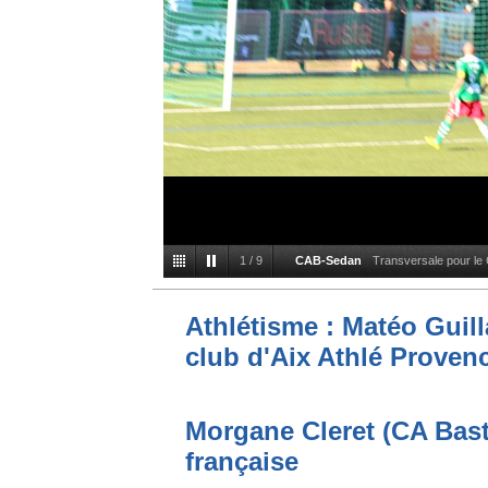
1
/
9
CAB-Sedan
Transversale pour le
Athlétisme : Matéo Guilla
club d'Aix Athlé Proven
Morgane Cleret (CA Bast
française