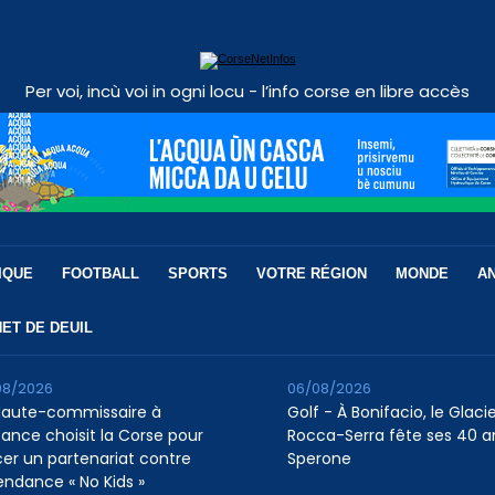
Per voi, incù voi in ogni locu - l’info corse en libre accès
IQUE
FOOTBALL
SPORTS
VOTRE RÉGION
MONDE
A
ET DE DEUIL
08/2026
06/08/2026
Haute-commissaire à
Golf - À Bonifacio, le Glaci
nfance choisit la Corse pour
Rocca-Serra fête ses 40 a
cer un partenariat contre
Sperone
tendance « No Kids »