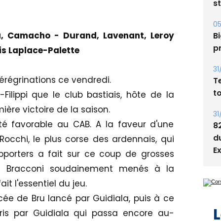
s
05
a, Camacho - Durand, Lavenant, Leroy
Bi
p
is Laplace-Palette
31
pérégrinations ce vendredi.
T
t
Filippi que le club bastiais, hôte de la
ère victoire de la saison.
31
é favorable au CAB. A la faveur d'une
8
d
cchi, le plus corse des ardennais, qui
E
pporters a fait sur ce coup de grosses
an Bracconi soudainement menés à la
t l'essentiel du jeu.
e de Bru lancé par Guidiala, puis à ce
L
is par Guidiala qui passa encore au-