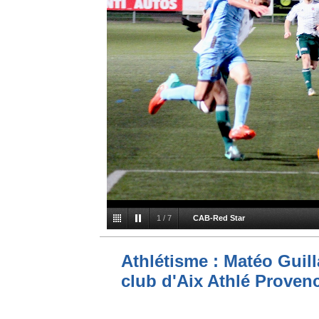
1
/
7
CAB-Red Star
Athlétisme : Matéo Guilla
club d'Aix Athlé Proven