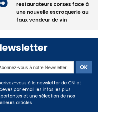
restaurateurs corses face à
une nouvelle escroquerie au
faux vendeur de vin
Newsletter
scrivez-vous à la newsletter de CNI et
cevez par email les infos les plus
portantes et une sélection de nos
illeurs articles