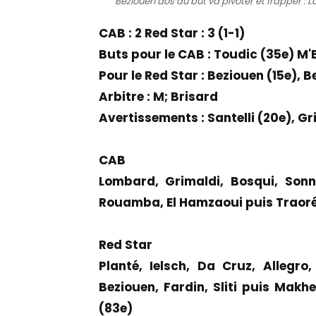
Beziouen dos au but va pivoter et frapper : 
CAB : 2 Red Star : 3 (1-1)
Buts pour le CAB : Toudic (35e) M'
Pour le Red Star : Beziouen (15e), Be
Arbitre : M; Brisard
Avertissements : Santelli (20e), G
CAB
Lombard, Grimaldi, Bosqui, Sonne
Rouamba, El Hamzaoui puis Traoré 
Red Star
Planté, Ielsch, Da Cruz, Allegro
Beziouen, Fardin, Sliti puis Makhe
(83e)