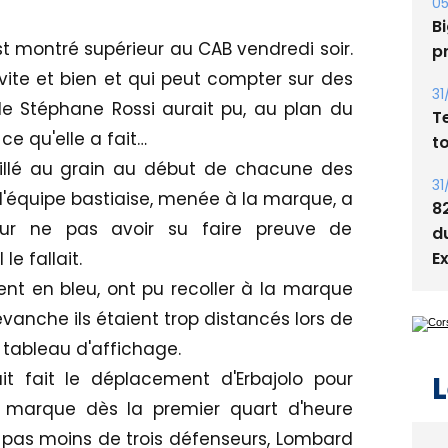
05
Bi
est montré supérieur au CAB vendredi soir.
p
vite et bien et qui peut compter sur des
31
 de Stéphane Rossi aurait pu, au plan du
T
ce qu'elle a fait…
t
illé au grain au début de chacune des
31
l'équipe bastiaise, menée à la marque, a
8
our ne pas avoir su faire preuve de
d
E
e fallait.
aient en bleu, ont pu recoller à la marque
vanche ils étaient trop distancés lors de
 tableau d'affichage.
it fait le déplacement d'Erbajolo pour
L
la marque dès la premier quart d'heure
 pas moins de trois défenseurs, Lombard