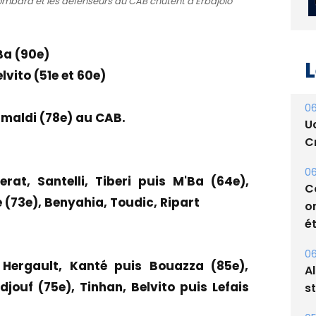
Lombard et les défenseurs du CAB chutent à Erbajolo
Ba (90e)
L
lvito (51e et 60e)
06
rimaldi (78e) au CAB.
U
Cr
06
rat, Santelli, Tiberi puis M'Ba (64e),
C
(73e), Benyahia, Toudic, Ripart
o
ét
06
, Hergault, Kanté puis Bouazza (85e),
A
djouf (75e), Tinhan, Belvito puis Lefais
s