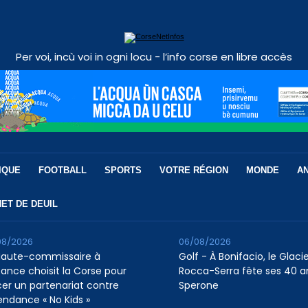
Per voi, incù voi in ogni locu - l’info corse en libre accès
IQUE
FOOTBALL
SPORTS
VOTRE RÉGION
MONDE
A
ET DE DEUIL
08/2026
06/08/2026
Haute-commissaire à
Golf - À Bonifacio, le Glaci
nfance choisit la Corse pour
Rocca-Serra fête ses 40 a
cer un partenariat contre
Sperone
tendance « No Kids »