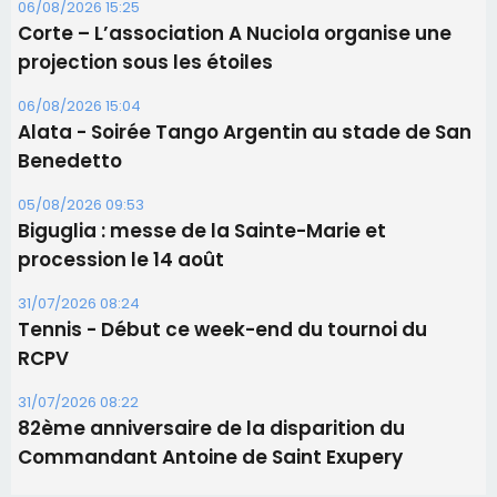
Biguglia : messe de la Sainte-Marie et
procession le 14 août
31/07/2026 08:24
Tennis - Début ce week-end du tournoi du
RCPV
31/07/2026 08:22
82ème anniversaire de la disparition du
Commandant Antoine de Saint Exupery
Les plus lus
Satine Nomary est la nouvelle Miss Corse 2026
Éclipse du 12 août : la Corse aux premières loges
d'un spectacle qui ne reviendra pas avant 2081
La gendarmerie alerte les restaurateurs corses