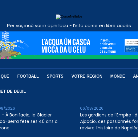
Per voi, incù voi in ogni locu - l’info corse en libre accès
IQUE
FOOTBALL
SPORTS
VOTRE RÉGION
MONDE
A
ET DE DEUIL
08/2026
06/08/2026
 - À Bonifacio, le Glacier
Les gardiens de l'Empire : à
ca-Serra fête ses 40 ans à
Ajaccio, ces passionnés fo
rone
revivre l'histoire de Napolé