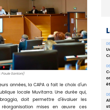
L
06
U
Cr
06
C
: Paule Santoni)
o
ét
urs années, la CAPA a fait le choix d'un
blique locale Muvitarra. Une durée qui,
06
raggia, doit permettre d'évaluer les
A
s
réorganisation mises en œuvre ces