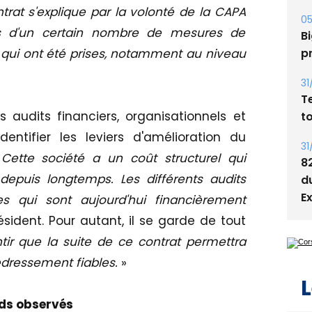
rat s'explique par la volonté de la CAPA
05
s d'un certain nombre de mesures de
Bi
p
n qui ont été prises, notamment au niveau
31
T
s audits financiers, organisationnels et
t
dentifier les leviers d'amélioration du
31
Cette société a un coût structurel qui
8
epuis longtemps. Les différents audits
d
E
es qui sont aujourd'hui financièrement
résident. Pour autant, il se garde de tout
ir que la suite de ce contrat permettra
redressement fiables.
»
L
ds observés