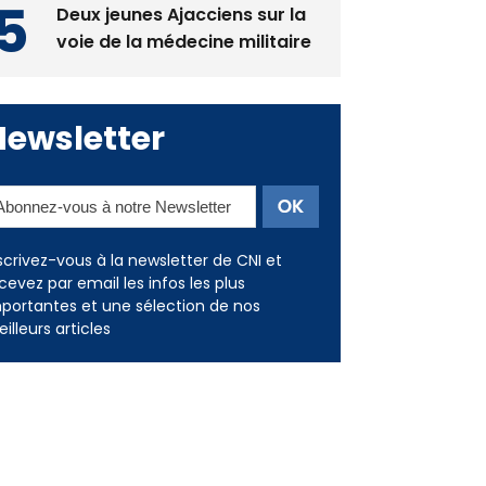
Deux jeunes Ajacciens sur la
voie de la médecine militaire
Newsletter
scrivez-vous à la newsletter de CNI et
cevez par email les infos les plus
portantes et une sélection de nos
illeurs articles