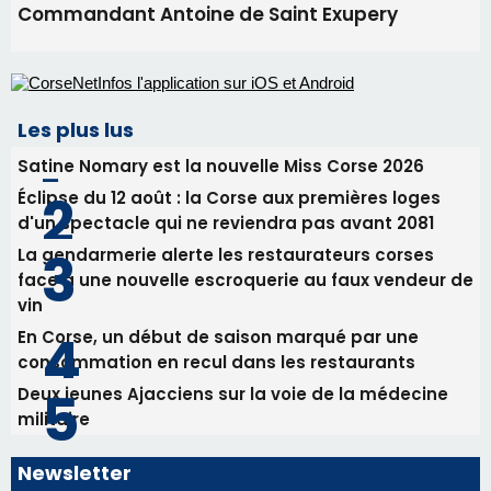
procession le 14 août
31/07/2026 08:24
Tennis - Début ce week-end du tournoi du
RCPV
31/07/2026 08:22
82ème anniversaire de la disparition du
Commandant Antoine de Saint Exupery
Les plus lus
Satine Nomary est la nouvelle Miss Corse 2026
Éclipse du 12 août : la Corse aux premières loges
d'un spectacle qui ne reviendra pas avant 2081
La gendarmerie alerte les restaurateurs corses
face à une nouvelle escroquerie au faux vendeur de