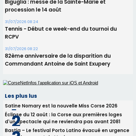
Les plus lus
Satine Nomary est la nouvelle Miss Corse 2026
Éclipse du 12 août : la Corse aux premières loges
d'un spectacle qui ne reviendra pas avant 2081
Bastia – Le festival Porto Latino évacué en urgence
avant le concert de Mosimann
En Corse, un début de saison marqué par une
consommation en recul dans les restaurants
La gendarmerie alerte les restaurateurs corses
face à une nouvelle escroquerie au faux vendeur de
vin
Newsletter