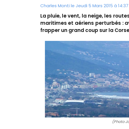
Charles Monti
le Jeudi 5 Mars 2015 à 14:37
La pluie, le vent, la neige, les rout
maritimes et aériens perturbés : av
frapper un grand coup sur la Corse
(Photo J