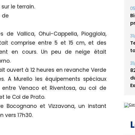
ur le terrain.
05
Bi
le de
p
s de Vallica, Ohui-Cappella, Pioggiola,
31
ait comprise entre 5 et 15 cm, et des
T
t
ent en cours. Un peu de neige était
rno.
31
ait ouvert à 12 heures en revanche Verde
8
d
s. A Murello les équipements spéciaux
E
e entre Venaco et Riventosa, au col de
t le Col de Prato.
re Bocognano et Vizzavona, un instant
on vers 17h30.
L