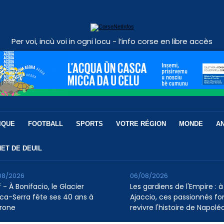
Per voi, incù voi in ogni locu - l’info corse en libre accès
IQUE
FOOTBALL
SPORTS
VOTRE RÉGION
MONDE
A
ET DE DEUIL
08/2026
06/08/2026
 - À Bonifacio, le Glacier
Les gardiens de l'Empire : à
ca-Serra fête ses 40 ans à
Ajaccio, ces passionnés fo
rone
revivre l'histoire de Napolé