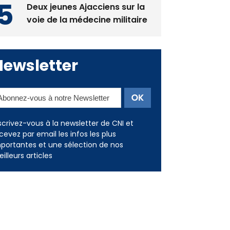
Deux jeunes Ajacciens sur la
voie de la médecine militaire
Newsletter
scrivez-vous à la newsletter de CNI et
cevez par email les infos les plus
portantes et une sélection de nos
illeurs articles