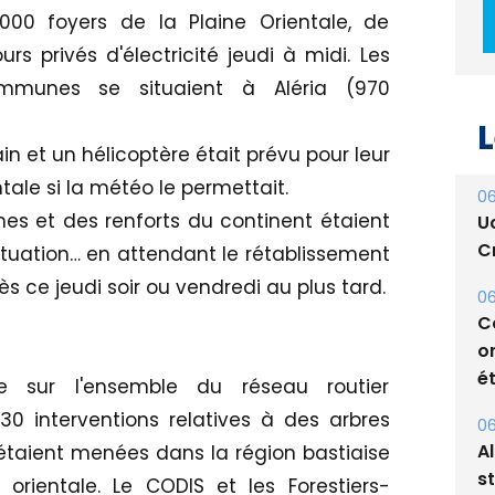
00 foyers de la Plaine Orientale, de
s privés d'électricité jeudi à midi. Les
mmunes se situaient à Aléria (970
L
ain et un hélicoptère était prévu pour leur
ntale si la météo le permettait.
06
nes et des renforts du continent étaient
U
Cr
ituation… en attendant le rétablissement
 ce jeudi soir ou vendredi au plus tard.
06
C
o
ét
ile sur l'ensemble du réseau routier
 interventions relatives à des arbres
06
A
étaient menées dans la région bastiaise
s
orientale. Le CODIS et les Forestiers-