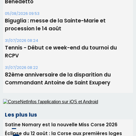
82ème anniversaire de la disparition du
Commandant Antoine de Saint Exupery
Les plus lus
Satine Nomary est la nouvelle Miss Corse 2026
Éclipse du 12 août : la Corse aux premières loges
d'un spectacle qui ne reviendra pas avant 2081
Éclipse du 12 août : Où s'installer en Corse pour
profiter pleinement du spectacle ?
En Corse, un début de saison marqué par une
consommation en recul dans les restaurants
La gendarmerie alerte les restaurateurs corses
face à une nouvelle escroquerie au faux vendeur de
vin