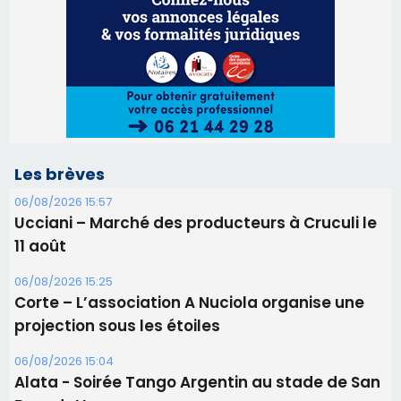
Ucciani – Marché des producteurs à Cruculi le
11 août
06/08/2026 15:25
Corte – L’association A Nuciola organise une
projection sous les étoiles
06/08/2026 15:04
Alata - Soirée Tango Argentin au stade de San
Benedetto
05/08/2026 09:53
Biguglia : messe de la Sainte-Marie et
procession le 14 août
31/07/2026 08:24
Tennis - Début ce week-end du tournoi du
RCPV
31/07/2026 08:22