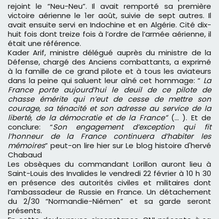
rejoint le “Neu-Neu”. Il avait remporté sa première
victoire aérienne le 1er août, suivie de sept autres. Il
avait ensuite servi en Indochine et en Algérie. Cité dix-
huit fois dont treize fois à l’ordre de l’armée aérienne, il
était une référence.
Kader Arif, ministre délégué auprès du ministre de la
Défense, chargé des Anciens combattants, a exprimé
à la famille de ce grand pilote et à tous les aviateurs
dans la peine qui saluent leur aîné cet hommage: “
La
France porte aujourd’hui le deuil de ce pilote de
chasse émérite qui n’eut de cesse de mettre son
courage, sa ténacité et son adresse au service de la
liberté, de la démocratie et de la France”
(… ). Et de
conclure: “
Son engagement d’exception qui fit
l’honneur de la France continuera d’habiter les
mémoires
” peut-on lire hier sur Le blog histoire d'hervé
Chabaud
Les obsèques du commandant Lorillon auront lieu à
Saint-Louis des Invalides le vendredi 22 février à 10 h 30
en présence des autorités civiles et militaires dont
l’ambassadeur de Russie en France. Un détachement
du 2/30 “Normandie-Niémen” et sa garde seront
présents.