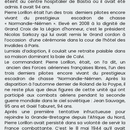
éteint au centre hospitalier de Bastia où il avait été
admis. Il avait 94 ans.
Pierre Lorillon était l’un des trois derniers pilotes encore
vivant du prestigieux escadron de chasse
« Normandie-Niémen ». Elevé en 2008 à la dignité de
Grand Croix de la Légion d'honneur, c’est le président
Nicolas Sarkozy qui lui avait remis le Grand cordon à
l’occasion d’une cérémonie dans la cour de l’hôtel des
Invalides à Paris.
Lumiais d’adoption, il coulait une retraite paisible dans
sa maison dominant la baie de Calvi.
Le commandant Pierre Lorillon, était, on l’a dit, un
ancien des Forces aériennes françaises libres, l’un des
trois derniers pilotes encore vivant du prestigieux
escadron de chasse “Normandie-Niémen. Après la
disparition à l’automne dernier de Roland de la Poype, il
ne reste plus que deux figures de cette unité qui ont
participé aux combats aériens pendant la seconde
guerre mondiale dans le ciel soviétique : Jean Sauvage,
95 ans et Gaël Taburet, 94 ans.
Après une première tentative infructueuse pour
rejoindre la Grande-Bretagne depuis l’Afrique du Nord,
Pierre Lorillon avait persisté dans sa volonté de servir la
France combattante. C’est le 8 mai 1944 qu’il avait